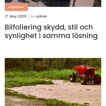
inspiration
17. May 2026
by
admin
1
Bilfoliering skydd, stil och
synlighet i samma lösning