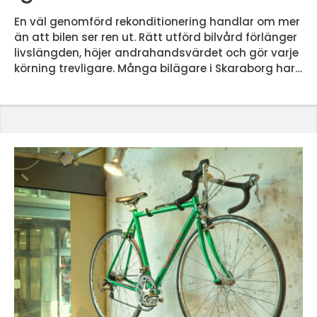
En väl genomförd rekonditionering handlar om mer
än att bilen ser ren ut. Rätt utförd bilvård förlänger
livslängden, höjer andrahandsvärdet och gör varje
körning trevligare. Många bilägare i Skaraborg har
upptäckt hur stor skillnad professionell rekond gör,
både invändigt och utvändigt. Frågan är bara: vad
ingår egentligen, när lönar det sig och hur väljer
man rätt bilvårdsfirma? Nedan går vi igenom
grunderna, vad som skiljer olika typer av reko...