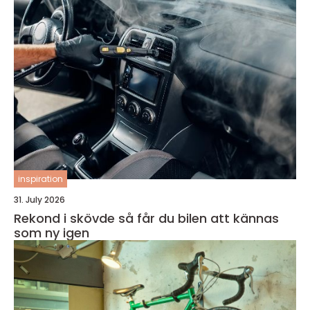
inspiration
31. July 2026
Rekond i skövde så får du bilen att kännas
som ny igen