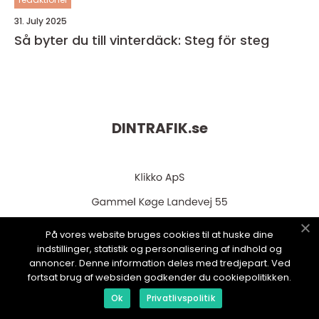
31. July 2025
Så byter du till vinterdäck: Steg för steg
DINTRAFIK.
se
På vores website bruges cookies til at huske dine
indstillinger, statistik og personalisering af indhold og
annoncer. Denne information deles med tredjepart. Ved
web:
www.klikko.dk
fortsat brug af websiden godkender du cookiepolitikken.
Ok
Privatlivspolitik