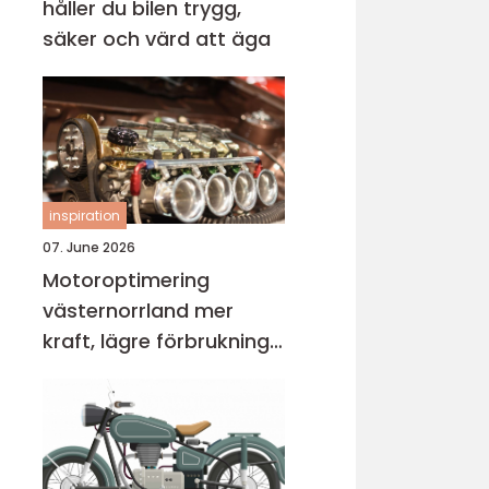
håller du bilen trygg,
säker och värd att äga
inspiration
07. June 2026
Motoroptimering
västernorrland mer
kraft, lägre förbrukning
och bättre körkänsla