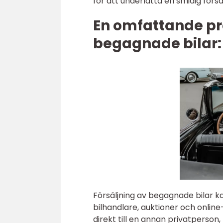
för att underlätta en smidig försäl
En omfattande pre
begagnade bilar:
Försäljning av begagnade bilar ka
bilhandlare, auktioner och online-
direkt till en annan privatperso