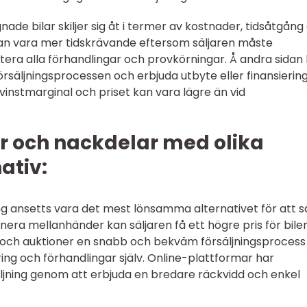
ade bilar skiljer sig åt i termer av kostnader, tidsåtgång
kan vara mer tidskrävande eftersom säljaren måste
tera alla förhandlingar och provkörningar. Å andra sidan
rsäljningsprocessen och erbjuda utbyte eller finansiering
nstmarginal och priset kan vara lägre än vid
ar och nackdelar med olika
ativ:
ning ansetts vara det mest lönsamma alternativet för att sä
era mellanhänder kan säljaren få ett högre pris för bilen
e och auktioner en snabb och bekväm försäljningsprocess
ng och förhandlingar själv. Online-plattformar har
ljning genom att erbjuda en bredare räckvidd och enkel