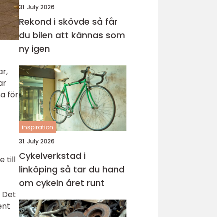
31. July 2026
Rekond i skövde så får
du bilen att kännas som
ny igen
ar,
ar
a för
inspiration
31. July 2026
Cykelverkstad i
 till
linköping så tar du hand
om cykeln året runt
 Det
ent