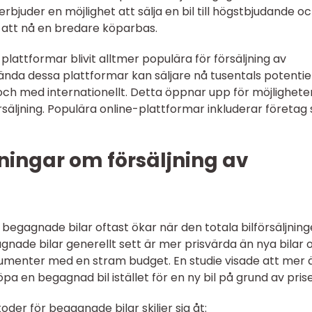
rbjuder en möjlighet att sälja en bil till högstbjudande o
 att nå en bredare köparbas.
-plattformar blivit alltmer populära för försäljning av
nda dessa plattformar kan säljare nå tusentals potentie
l och med internationellt. Detta öppnar upp för möjlighete
rsäljning. Populära online-plattformar inkluderar företag
ningar om försäljning av
av begagnade bilar oftast ökar när den totala bilförsäljnin
gnade bilar generellt sett är mer prisvärda än nya bilar 
sumenter med en stram budget. En studie visade att mer 
pa en begagnad bil istället för en ny bil på grund av prise
oder för begagnade bilar skiljer sig åt: