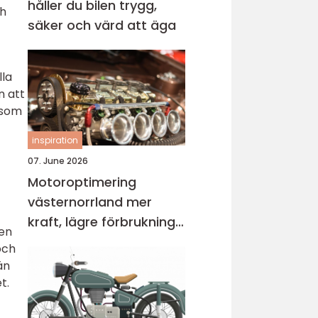
håller du bilen trygg,
ch
säker och värd att äga
lla
n att
 som
inspiration
07. June 2026
Motoroptimering
västernorrland mer
kraft, lägre förbrukning
gen
och bättre körkänsla
och
än
t.