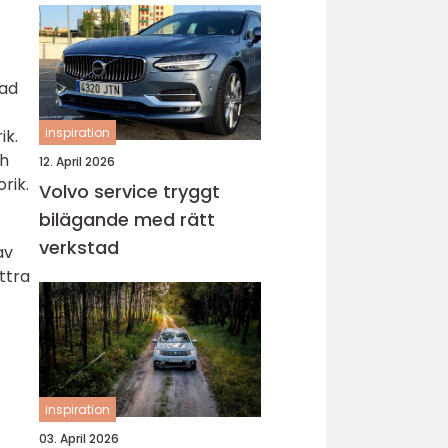
nad
inspiration
ik.
ch
12. April 2026
orik.
Volvo service tryggt
bilägande med rätt
verkstad
av
ttra
inspiration
03. April 2026