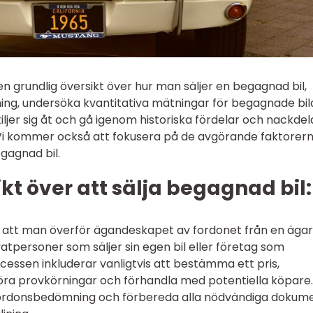
en grundlig översikt över hur man säljer en begagnad bil,
ning, undersöka kvantitativa mätningar för begagnade bil
kiljer sig åt och gå igenom historiska fördelar och nackdel
. Vi kommer också att fokusera på de avgörande faktorern
gagnad bil.
kt över att sälja begagnad bil:
r att man överför ägandeskapet av fordonet från en ägare
atpersoner som säljer sin egen bil eller företag som
rocessen inkluderar vanligtvis att bestämma ett pris,
ra provkörningar och förhandla med potentiella köpare.
 fordonsbedömning och förbereda alla nödvändiga dokum