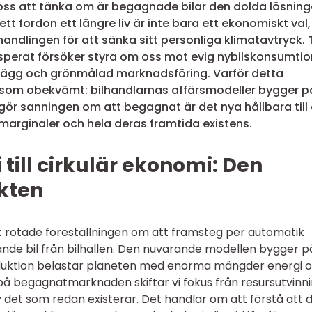
ar oss att tänka om är begagnade bilar den dolda lösnin
tt fordon ett längre liv är inte bara ett ekonomiskt val,
handlingen för att sänka sitt personliga klimatavtryck. 
esperat försöker styra om oss mot evig nybilskonsumtio
lägg och grönmålad marknadsföring. Varför detta
t som obekvämt: bilhandlarnas affärsmodeller bygger p
t gör sanningen om att begagnat är det nya hållbara till 
tmarginaler och hela deras framtida existens.
 till cirkulär ekonomi: Den
kten
t rotade föreställningen om att framsteg per automatik
nsande bil från bilhallen. Den nuvarande modellen bygger p
oduktion belastar planeten med enorma mängder energi 
på begagnatmarknaden skiftar vi fokus från resursutvinn
v det som redan existerar. Det handlar om att förstå att 