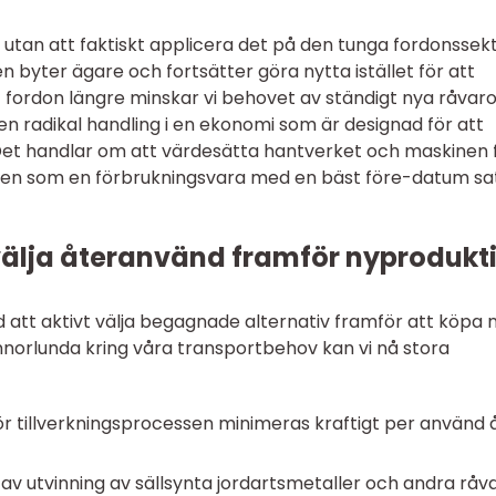
utan att faktiskt applicera det på den tunga fordonssekt
en byter ägare och fortsätter göra nytta istället för att
ett fordon längre minskar vi behovet av ständigt nya råvar
en radikal handling i en ekonomi som är designad för att
et handlar om att värdesätta hantverket och maskinen 
e den som en förbrukningsvara med en bäst före-datum sa
välja återanvänd framför nyprodukt
d att aktivt välja begagnade alternativ framför att köpa n
norlunda kring våra transportbehov kan vi nå stora
ör tillverkningsprocessen minimeras kraftigt per använd å
av utvinning av sällsynta jordartsmetaller och andra råva