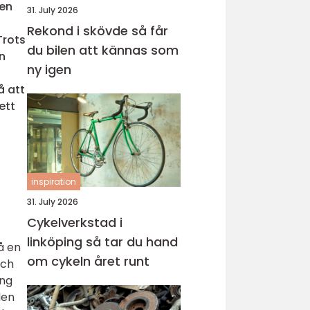
gen
31. July 2026
Rekond i skövde så får
Trots
du bilen att kännas som
n
ny igen
å att
ett
inspiration
31. July 2026
Cykelverkstad i
linköping så tar du hand
å en
om cykeln året runt
och
ing
den