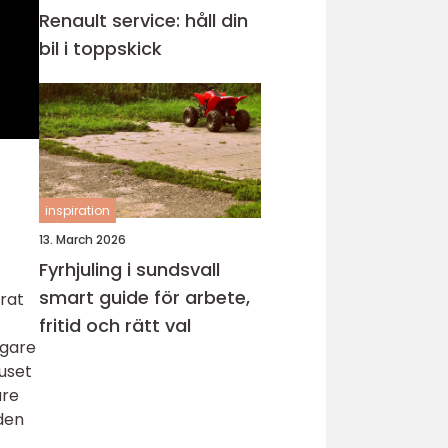
Renault service: håll din
bil i toppskick
inspiration
13. March 2026
Fyrhjuling i sundsvall
smart guide för arbete,
rat
fritid och rätt val
ägare
huset
are
nden