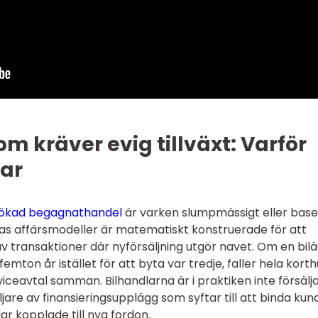
m kräver evig tillväxt: Varför
ar
ökad begagnathandel
är varken slumpmässigt eller base
as affärsmodeller är matematiskt konstruerade för att
v transaktioner där nyförsäljning utgör navet. Om en bil
 i femton år istället för att byta var tredje, faller hela kort
viceavtal samman. Bilhandlarna är i praktiken inte försälj
ljare av finansieringsupplägg som syftar till att binda ku
ar kopplade till nya fordon.