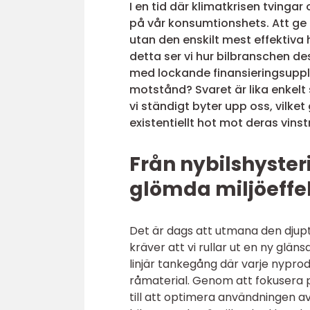
I en tid där klimatkrisen tving
på vår konsumtionshets. Att ge e
utan den enskilt mest effektiva 
detta ser vi hur bilbranschen d
med lockande finansieringsupp
motstånd? Svaret är lika enkel
vi ständigt byter upp oss, vilke
existentiellt hot mot deras vins
Från nybilshysteri
glömda miljöeffe
Det är dags att utmana den djup
kräver att vi rullar ut en ny glä
linjär tankegång där varje nypr
råmaterial. Genom att fokusera 
till att optimera användningen a