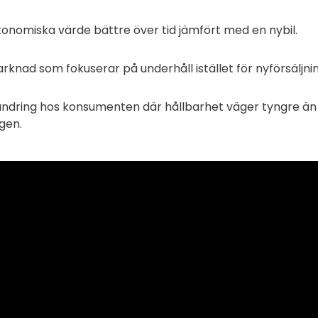
konomiska värde bättre över tid jämfört med en nybil.
arknad som fokuserar på underhåll istället för nyförsäljnin
rändring hos konsumenten där hållbarhet väger tyngre än
gen.