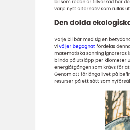
bil som redan är tillverkad har d
varje nytt alternativ som rullas ut
Den dolda ekologisk
Varje bil bär med sig en betyda
vi
väljer begagnat
fördelas denna 
matematiska sanning ignoreras ko
blinda på utsläpp per kilometer
energiåtgången som krävs för att 
Genom att förlänga livet på befin
resurser på ett sätt som nyförsäl