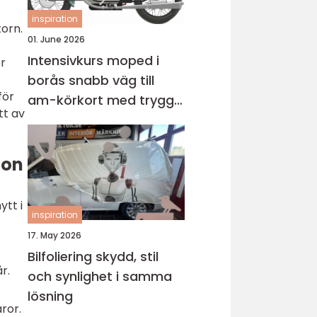
inspiration
orn.
01. June 2026
Intensivkurs moped i
or
borås snabb väg till
för
am-körkort med trygg
tt av
grund
ion
ytt i
inspiration
17. May 2026
Bilfoliering skydd, stil
r.
och synlighet i samma
lösning
ror.