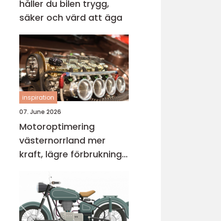
håller du bilen trygg,
säker och värd att äga
inspiration
07. June 2026
Motoroptimering
västernorrland mer
kraft, lägre förbrukning
och bättre körkänsla