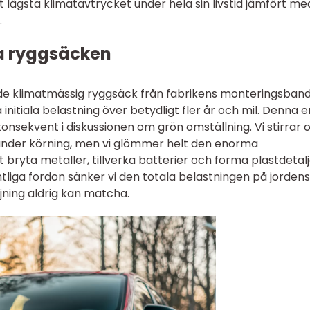
et lägsta klimatavtrycket under hela sin livstid jämfört me
.
a ryggsäcken
nde klimatmässig ryggsäck från fabrikens monteringsband
initiala belastning över betydligt fler år och mil. Denna e
nsekvent i diskussionen om grön omställning. Vi stirrar 
 under körning, men vi glömmer helt den enorma
bryta metaller, tillverka batterier och forma plastdetalj
tliga fordon sänker vi den totala belastningen på jordens
jning aldrig kan matcha.