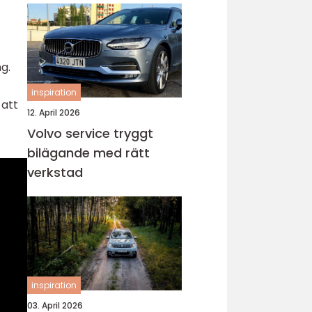
g.
inspiration
 att
12. April 2026
Volvo service tryggt
bilägande med rätt
verkstad
inspiration
03. April 2026