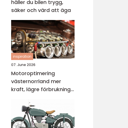
håller du bilen trygg,
säker och värd att äga
inspiration
07. June 2026
Motoroptimering
västernorrland mer
kraft, lägre förbrukning
och bättre körkänsla