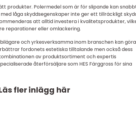
rätt produkter. Polermedel som är för slipande kan snabb
 med låga skyddsegenskaper inte ger ett tillräckligt skyd
menderas att alltid investera i kvalitetsprodukter, vilk
re reparationer eller omlackering.
tt bilägare och yrkesverksamma inom branschen kan gör
rbättrar fordonets estetiska tilltalande men också dess
 kombinationen av produktsortiment och expertis
ecialiserade återförsäljare som HES Färggross för sina
Läs fler inlägg här