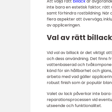
Att välja rätt
billack
är avgörande f
inte bara en estetisk faktor; rät
samt förhindra rostbildning. När d
flera aspekter att överväga, inkl
av appliceringen.
Val av rätt billac
Vid val av billack är det viktigt a
och dess användning. Det finns f
vattenbaserad och tvåkomponents
känd för sin hållbarhet och glan
arbeta med vad gäller appliceri
robust finish som är populär bl
Valet av lack påverkar inte bara 
reparationsprocessen vid eventue
utseende och funktionalitet.