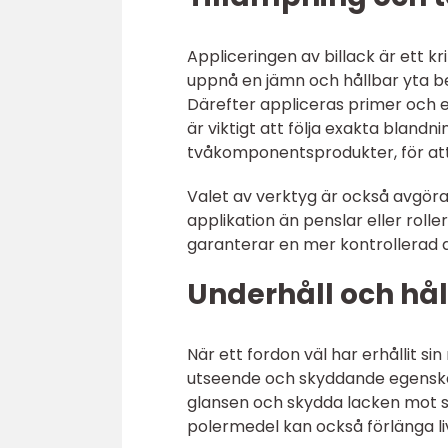
Appliceringen av billack är ett k
uppnå en jämn och hållbar yta b
Därefter appliceras primer och e
är viktigt att följa exakta blandn
tvåkomponentsprodukter, för att 
Valet av verktyg är också avgör
applikation än penslar eller rol
garanterar en mer kontrollerad ap
Underhåll och hå
När ett fordon väl har erhållit si
utseende och skyddande egenskape
glansen och skydda lacken mot s
polermedel kan också förlänga l