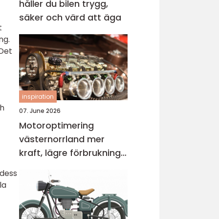
håller du bilen trygg,
säker och värd att äga
t
ng.
 Det
inspiration
ch
07. June 2026
Motoroptimering
västernorrland mer
kraft, lägre förbrukning
och bättre körkänsla
 dess
la