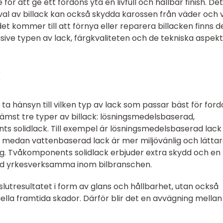
ör att ge ett fordons yta en livfull och hållbar finish. Det
t val av billack kan också skydda karossen från väder och 
et kommer till att förnya eller reparera billacken finns d
usive typen av lack, färgkvaliteten och de tekniska aspek
k
tt ta hänsyn till vilken typ av lack som passar bäst för for
rämst tre typer av billack: lösningsmedelsbaserad,
 solidlack. Till exempel är lösningsmedelsbaserad lack
s, medan vattenbaserad lack är mer miljövänlig och lättar
ng. Tvåkomponents solidlack erbjuder extra skydd och en
and yrkesverksamma inom bilbranschen.
slutresultatet i form av glans och hållbarhet, utan också
lla framtida skador. Därför blir det en avvägning mellan