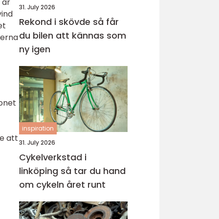
 är
31. July 2026
vind
Rekond i skövde så får
et
du bilen att kännas som
terna
ny igen
donet
inspiration
e att
31. July 2026
Cykelverkstad i
linköping så tar du hand
om cykeln året runt