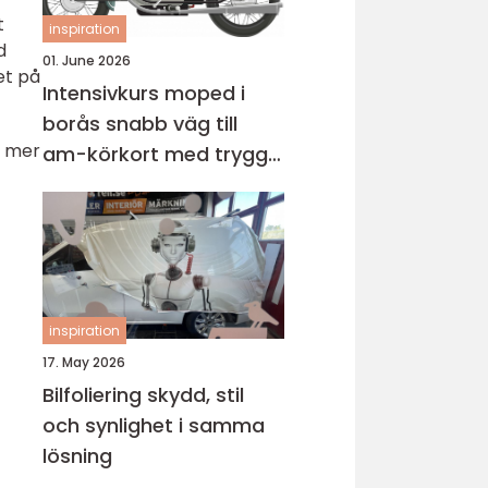
t
inspiration
d
01. June 2026
et på
Intensivkurs moped i
borås snabb väg till
a mer
am-körkort med trygg
grund
inspiration
17. May 2026
Bilfoliering skydd, stil
och synlighet i samma
lösning