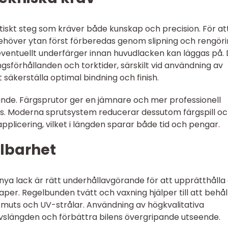
ritiskt steg som kräver både kunskap och precision. För at
ehöver ytan först förberedas genom slipning och rengöri
ventuellt underfärger innan huvudlacken kan läggas på.
ingsförhållanden och torktider, särskilt vid användning av
säkerställa optimal bindning och finish.
ande. Färgsprutor ger en jämnare och mer professionell
lers. Moderna sprutsystem reducerar dessutom färgspill o
plicering, vilket i längden sparar både tid och pengar.
llbarhet
n nya lack är rätt underhållavgörande för att upprätthålla
r. Regelbunden tvätt och vaxning hjälper till att behål
muts och UV-strålar. Användning av högkvalitativa
ivslängden och förbättra bilens övergripande utseende.