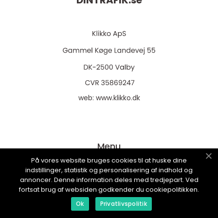
DINTRAFIK.
se
web:
www.klikko.dk
Menu
På vores website bruges cookies til at huske dine
indstillinger, statistik og personalisering af indhold og
Annonsering
annoncer. Denne information deles med tredjepart. Ved
fortsat brug af websiden godkender du cookiepolitikken.
Om oss
Ok
Privatlivspolitik
Cookies