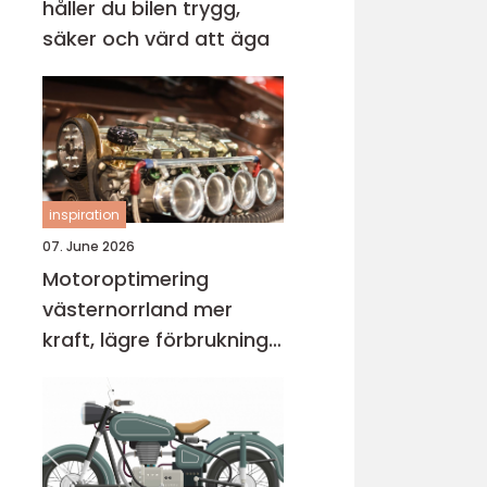
håller du bilen trygg,
säker och värd att äga
inspiration
07. June 2026
Motoroptimering
västernorrland mer
kraft, lägre förbrukning
och bättre körkänsla