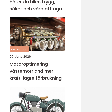
håller du bilen trygg,
säker och värd att äga
inspiration
07. June 2026
Motoroptimering
västernorrland mer
kraft, lägre förbrukning
och bättre körkänsla