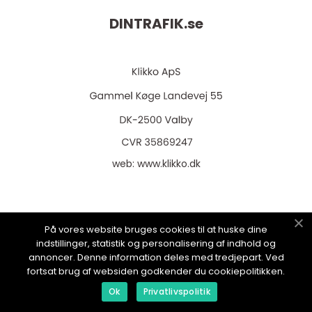
DINTRAFIK.
se
web:
www.klikko.dk
På vores website bruges cookies til at huske dine
Menu
indstillinger, statistik og personalisering af indhold og
annoncer. Denne information deles med tredjepart. Ved
fortsat brug af websiden godkender du cookiepolitikken.
Annonsering
Ok
Privatlivspolitik
Om oss