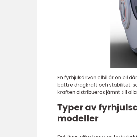
En fyrhjulsdriven elbil är en bil d
bättre dragkraft och stabilitet, s
kraften distribueras jämnt till al
Typer av fyrhjuls
modeller
Det finns olika typer av fyrhjuls