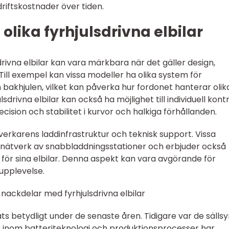
riftskostnader över tiden.
olika fyrhjulsdrivna elbilar
drivna elbilar kan vara märkbara när det gäller design,
Till exempel kan vissa modeller ha olika system för
 bakhjulen, vilket kan påverka hur fordonet hanterar olik
sdrivna elbilar kan också ha möjlighet till individuell kontr
recision och stabilitet i kurvor och halkiga förhållanden.
lverkarens laddinfrastruktur och teknisk support. Vissa
e nätverk av snabbladdningsstationer och erbjuder också
 för sina elbilar. Denna aspekt kan vara avgörande för
upplevelse.
nackdelar med fyrhjulsdrivna elbilar
ats betydligt under de senaste åren. Tidigare var de sälls
 inom batteriteknologi och produktionsprocesser har