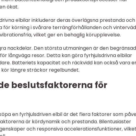
ten ökat.
drivna elbilar inkluderar deras överlägsna prestanda och
a för körning i svårare terrängförhållanden och vinterväd
ibrationsfria, vilket ger en behaglig körupplevelse.
ågra nackdelar. Den största utmaningen är den begränsa
 för långväga resor. Detta kan göra fyrhjulsdrivna elbilar
dare. Batteriets kapacitet och räckvidd kan också vara e
 kör längre sträckor regelbundet.
e beslutsfaktorerna för
köpa en fyrhjulsdriven elbil är det flera faktorer som påv
 faktorerna är kördynamik och prestanda. Bilentusiaster
genskaper och responsiva accelerationsfunktioner, vilke