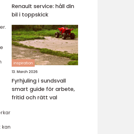
Renault service: håll din
bil i toppskick
er.
de
n
inspiration
13. March 2026
Fyrhjuling i sundsvall
smart guide för arbete,
fritid och rätt val
erkar
t kan