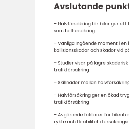
Avslutande punkt
– Halvförsäkring för bilar ger et
som helförsäkring
– Vanliga ingående moment i en h
kollisionsskador och skador vid p
– Studier visar på lägre skaderis
trafikförsäkring
– Skillnader mellan halvförsäkring
– Halvförsäkring ger en ökad tr
trafikförsäkring
– Avgörande faktorer för bilentusi
rykte och flexibilitet i försäkring