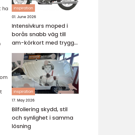
t ha
inspiration
01. June 2026
Intensivkurs moped i
borås snabb väg till
am-körkort med trygg
n
grund
 som
t
inspiration
17. May 2026
Bilfoliering skydd, stil
och synlighet i samma
lösning