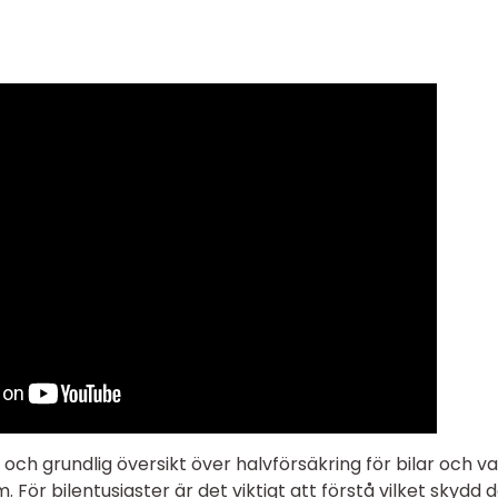
ch grundlig översikt över halvförsäkring för bilar och v
 För bilentusiaster är det viktigt att förstå vilket skydd d