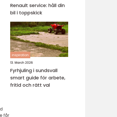
Renault service: håll din
bil i toppskick
inspiration
13. March 2026
Fyrhjuling i sundsvall
smart guide för arbete,
fritid och rätt val
ad
e får