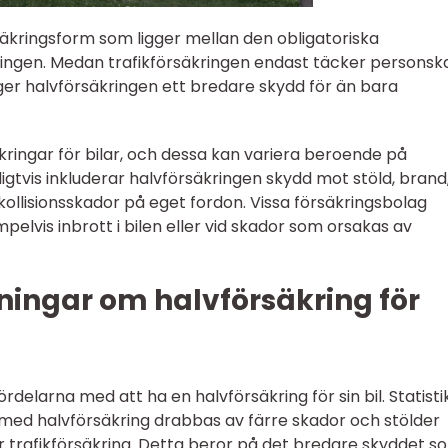
rsäkringsform som ligger mellan den obligatoriska
ringen. Medan trafikförsäkringen endast täcker personsk
er halvförsäkringen ett bredare skydd för än bara
äkringar för bilar, och dessa kan variera beroende på
igtvis inkluderar halvförsäkringen skydd mot stöld, brand
kollisionsskador på eget fordon. Vissa försäkringsbolag
pelvis inbrott i bilen eller vid skador som orsakas av
ningar om halvförsäkring för
rdelarna med att ha en halvförsäkring för sin bil. Statisti
e med halvförsäkring drabbas av färre skador och stölder
 trafikförsäkring. Detta beror på det bredare skyddet s