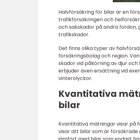
Halvförsäkring för bilar är en fö
trafikförsäkringen och helförsäk
och sakskador på andra fordon, g
trafikskador.
Det finns olika typer av halvförs
försäkringsbolag och region. Vanl
skador vid påkörning av djur och 
erbjuder även ersättning vid exem
vinterolyckor.
Kvantitativa mät
bilar
Kvantitativa mätningar visar på fö
visar att bilar som är försäkrad
jämfört med bilar som endast har