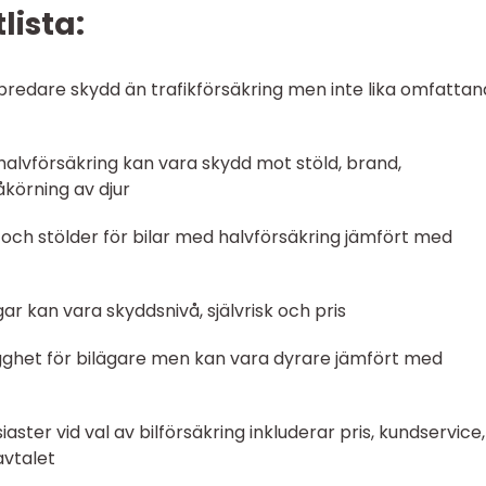
lista:
t bredare skydd än trafikförsäkring men inte lika omfatta
alvförsäkring kan vara skydd mot stöld, brand,
åkörning av djur
k och stölder för bilar med halvförsäkring jämfört med
ar kan vara skyddsnivå, självrisk och pris
ygghet för bilägare men kan vara dyrare jämfört med
aster vid val av bilförsäkring inkluderar pris, kundservice,
savtalet