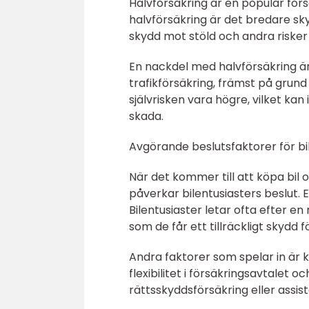
Halvförsäkring är en populär för
halvförsäkring är det bredare sky
skydd mot stöld och andra risker k
En nackdel med halvförsäkring ä
trafikförsäkring, främst på grun
självrisken vara högre, vilket ka
skada.
Avgörande beslutsfaktorer för bil
När det kommer till att köpa bil 
påverkar bilentusiasters beslut. 
Bilentusiaster letar ofta efter 
som de får ett tillräckligt skydd för
Andra faktorer som spelar in är 
flexibilitet i försäkringsavtalet 
rättsskyddsförsäkring eller assis