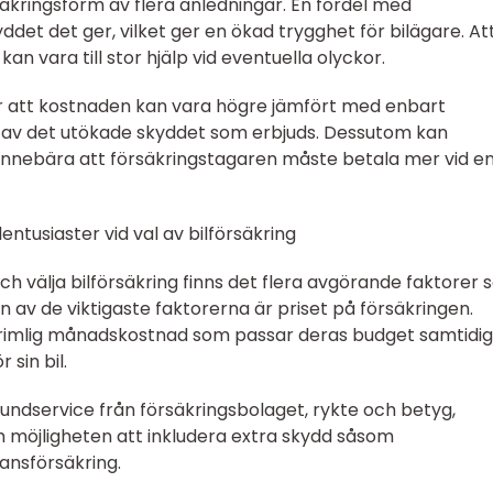
säkringsform av flera anledningar. En fördel med
ddet det ger, vilket ger en ökad trygghet för bilägare. At
an vara till stor hjälp vid eventuella olyckor.
r att kostnaden kan vara högre jämfört med enbart
d av det utökade skyddet som erbjuds. Dessutom kan
n innebära att försäkringstagaren måste betala mer vid e
entusiaster vid val av bilförsäkring
och välja bilförsäkring finns det flera avgörande faktorer
En av de viktigaste faktorerna är priset på försäkringen.
en rimlig månadskostnad som passar deras budget samtidig
 sin bil.
kundservice från försäkringsbolaget, rykte och betyg,
och möjligheten att inkludera extra skydd såsom
tansförsäkring.