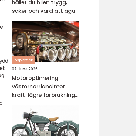
håller du bilen trygg,
säker och värd att äga
de
inspiration
kydd
set
07. June 2026
ag
Motoroptimering
västernorrland mer
kraft, lägre förbrukning
och bättre körkänsla
da