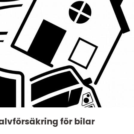
alvförsäkring för bilar