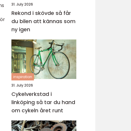
31. July 2026
ns
Rekond i skövde så får
för
du bilen att kännas som
ny igen
inspiration
31. July 2026
Cykelverkstad i
linköping så tar du hand
om cykeln året runt