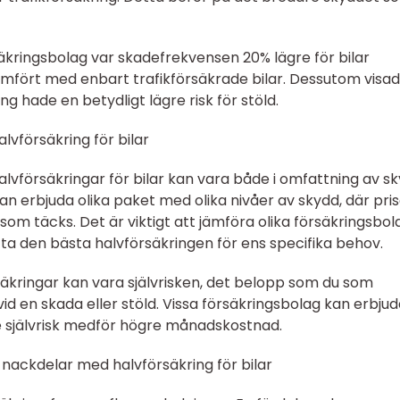
rsäkringsbolag var skadefrekvensen 20% lägre för bilar
ämfört med enbart trafikförsäkrade bilar. Dessutom visa
ng hade en betydligt lägre risk för stöld.
alvförsäkring för bilar
halvförsäkringar för bilar kan vara både i omfattning av s
kan erbjuda olika paket med olika nivåer av skydd, där pri
 som täcks. Det är viktigt att jämföra olika försäkringsbol
tta den bästa halvförsäkringen för ens specifika behov.
säkringar kan vara självrisken, det belopp som du som
d en skada eller stöld. Vissa försäkringsbolag kan erbju
gre självrisk medför högre månadskostnad.
nackdelar med halvförsäkring för bilar