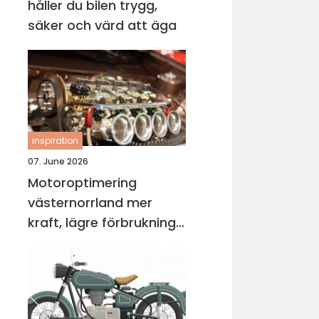
håller du bilen trygg,
säker och värd att äga
inspiration
07. June 2026
Motoroptimering
västernorrland mer
kraft, lägre förbrukning
och bättre körkänsla