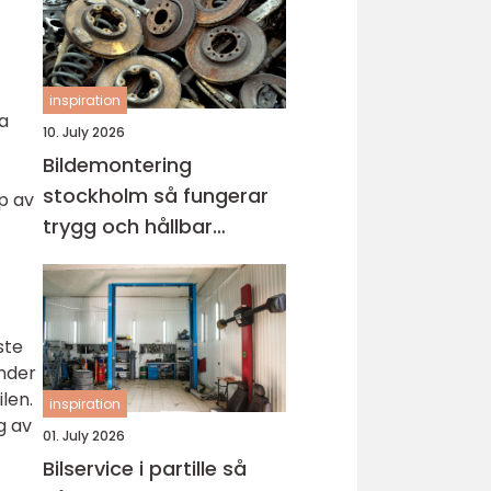
inspiration
la
10. July 2026
Bildemontering
stockholm så fungerar
p av
trygg och hållbar
bilskrotning
ste
änder
len.
inspiration
g av
01. July 2026
Bilservice i partille så