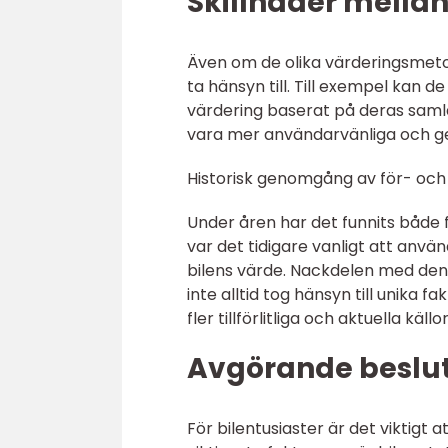
Skillnader mella
Även om de olika värderingsmetode
ta hänsyn till. Till exempel kan 
värdering baserat på deras saml
vara mer användarvänliga och ge
Historisk genomgång av för- oc
Under åren har det funnits både 
var det tidigare vanligt att använ
bilens värde. Nackdelen med denn
inte alltid tog hänsyn till unika fa
fler tillförlitliga och aktuella källor
Avgörande besluts
För bilentusiaster är det viktigt a