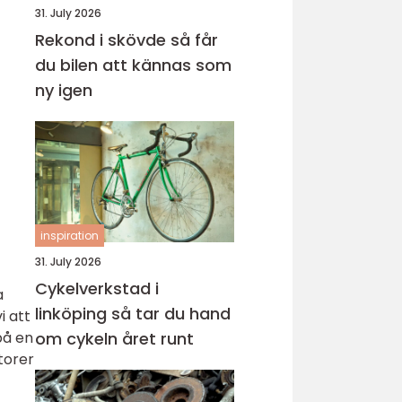
31. July 2026
Rekond i skövde så får
du bilen att kännas som
ny igen
inspiration
31. July 2026
Cykelverkstad i
a
linköping så tar du hand
i att
på en
om cykeln året runt
torer