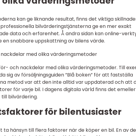
n olika värderingsmetoder
rna kan ge liknande resultat, finns det viktiga skillnade
de professionella bilvärderingstjänsterna ge en mer exakt
ade data och erfarenhet. Å andra sidan kan online-verk
 en snabbare uppskattning av bilens värde.
h nackdelar med olika värderingsmetoder
för- och nackdelar med olika värderingsmetoder. Till ex
da sig av försäljningsguiden ”Blå boken” för att fastställa
a metod var att den inte alltid var uppdaterad och att 
ktorer för varje bil. I dagens digitala värld finns det emeller
 till bilvärdering.
faktorer för bilentusiaster
tt ta hänsyn till flera faktorer när de köper en bil. En av de