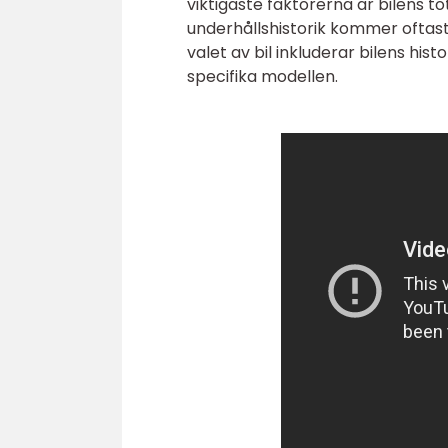
viktigaste faktorerna är bilens to
underhållshistorik kommer oftas
valet av bil inkluderar bilens hi
specifika modellen.