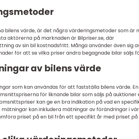
ingsmetoder
a bilens värde, är det några värderingsmetoder som är 
sta aktörerna på marknaden är Bilpriser.se, där
tning av sin bil kostnadsfritt. Många använder även sig a
der för att se vilka priser andra begagnade bilar säljs fö
ningar av bilens värde
ingar som kan användas för att fastställa bilens värde. En
msnittspriserna för liknande bilar som säljs på auktioner 
snittspriser kan ge en bra indikation på vad en specifik
a mätningar kan inkludera mätningar av förändringar i vä
ämföra priset på en bil från ett specifikt år med priset på