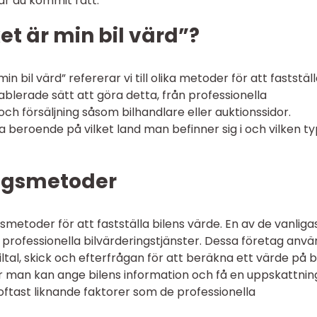
ar du kommit rätt.
t är min bil värd”?
n bil värd” refererar vi till olika metoder för att faststäl
tablerade sätt att göra detta, från professionella
 och försäljning såsom bilhandlare eller auktionssidor.
beroende på vilket land man befinner sig i och vilken ty
ingsmetoder
gsmetoder för att fastställa bilens värde. En av de vanliga
professionella bilvärderingstjänster. Dessa företag anv
iltal, skick och efterfrågan för att beräkna ett värde på bi
r man kan ange bilens information och få en uppskattnin
ftast liknande faktorer som de professionella