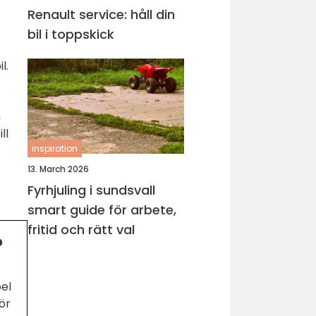
Renault service: håll din
bil i toppskick
l.
n
ll
inspiration
13. March 2026
Fyrhjuling i sundsvall
smart guide för arbete,
fritid och rätt val
?
pel
ör