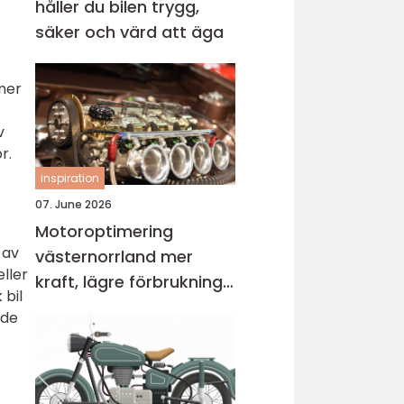
håller du bilen trygg,
säker och värd att äga
mer
v
r.
inspiration
07. June 2026
Motoroptimering
 av
västernorrland mer
eller
kraft, lägre förbrukning
 bil
och bättre körkänsla
rde