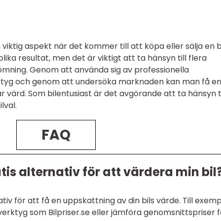
ktig aspekt när det kommer till att köpa eller sälja en bi
ka resultat, men det är viktigt att ta hänsyn till flera
edömning. Genom att använda sig av professionella
erktyg och genom att undersöka marknaden kan man få e
är värd. Som bilentusiast är det avgörande att ta hänsyn ti
lval.
FAQ
is alternativ för att värdera min bil
nativ för att få en uppskattning av din bils värde. Till exem
erktyg som Bilpriser.se eller jämföra genomsnittspriser f