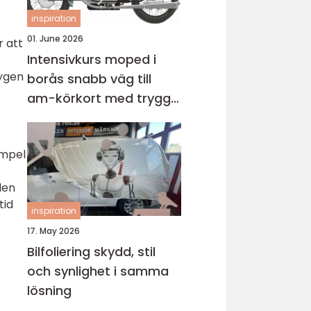
inspiration
01. June 2026
r att
Intensivkurs moped i
tygen
borås snabb väg till
am-körkort med trygg
grund
empel
den
tid
inspiration
17. May 2026
Bilfoliering skydd, stil
och synlighet i samma
lösning