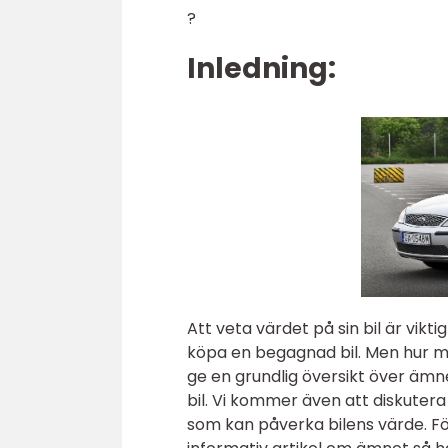
?
Inledning:
Att veta värdet på sin bil är vikt
köpa en begagnad bil. Men hur my
ge en grundlig översikt över äm
bil. Vi kommer även att diskuter
som kan påverka bilens värde. För