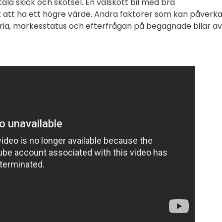
tala skick och skötsel. En välskött bil med bra
t att ha ett högre värde. Andra faktorer som kan påverk
storia, märkesstatus och efterfrågan på begagnade bilar a