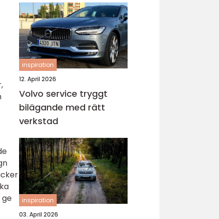
inspiration
12. April 2026
,
Volvo service tryggt
n
bilägande med rätt
verkstad
de
ign
icker
aka
 ge
inspiration
03. April 2026