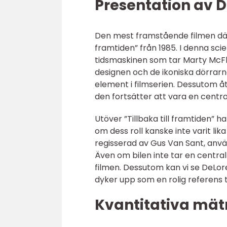
Presentation av D
Den mest framstående filmen där D
framtiden” från 1985. I denna sci
tidsmaskinen som tar Marty McFly
designen och de ikoniska dörrarn
element i filmserien. Dessutom å
den fortsätter att vara en centra
Utöver ”Tillbaka till framtiden” 
om dess roll kanske inte varit lik
regisserad av Gus Van Sant, anvä
Även om bilen inte tar en central 
filmen. Dessutom kan vi se DeLor
dyker upp som en rolig referens til
Kvantitativa mät