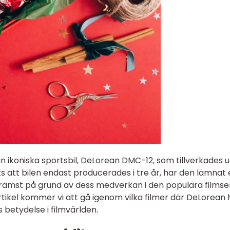
in ikoniska sportsbil, DeLorean DMC-12, som tillverkades 
ts att bilen endast producerades i tre år, har den lämnat 
, främst på grund av dess medverkan i den populära filmse
 artikel kommer vi att gå igenom vilka filmer där DeLorean 
s betydelse i filmvärlden.