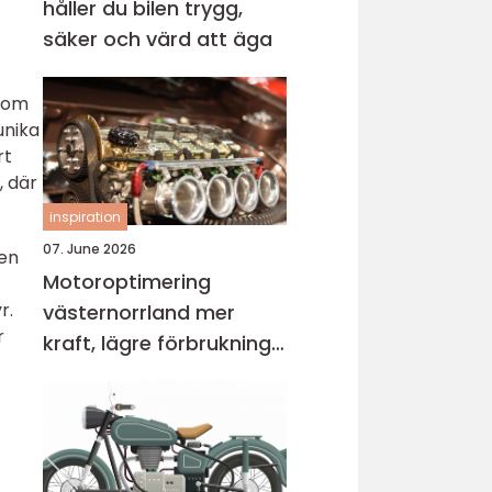
håller du bilen trygg,
säker och värd att äga
 som
unika
rt
, där
inspiration
07. June 2026
ven
Motoroptimering
r.
västernorrland mer
r
kraft, lägre förbrukning
och bättre körkänsla