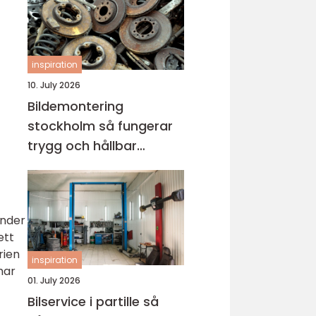
inspiration
10. July 2026
Bildemontering
stockholm så fungerar
trygg och hållbar
bilskrotning
under
ett
rien
inspiration
har
01. July 2026
Bilservice i partille så