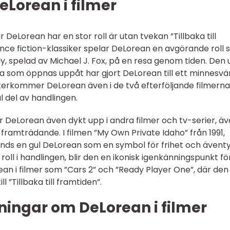
eLorean i filmer
eLorean har en stor roll är utan tvekan ”Tillbaka till
ence fiction-klassiker spelar DeLorean en avgörande roll
, spelad av Michael J. Fox, på en resa genom tiden. Den 
a som öppnas uppåt har gjort DeLorean till ett minnesvä
terkommer DeLorean även i de två efterföljande filmerna
l del av handlingen.
har DeLorean även dykt upp i andra filmer och tv-serier, ä
a framträdande. I filmen ”My Own Private Idaho” från 1991,
nds en gul DeLorean som en symbol för frihet och äventy
roll i handlingen, blir den en ikonisk igenkänningspunkt fö
ean i filmer som ”Cars 2” och ”Ready Player One”, där den
l ”Tillbaka till framtiden”.
ningar om DeLorean i filmer