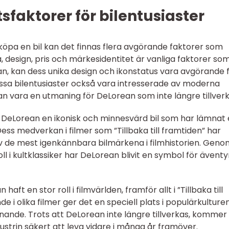
faktorer för bilentusiaster
 köpa en bil kan det finnas flera avgörande faktorer som
 design, pris och märkesidentitet är vanliga faktorer som
an, kan dess unika design och ikonstatus vara avgörande 
issa bilentusiaster också vara intresserade av moderna
an vara en utmaning för DeLorean som inte längre tillverk
r DeLorean en ikonisk och minnesvärd bil som har lämnat 
Dess medverkan i filmer som ”Tillbaka till framtiden” har
 de mest igenkännbara bilmärkena i filmhistorien. Geno
ll i kultklassiker har DeLorean blivit en symbol för ävent
t en stor roll i filmvärlden, framför allt i ”Tillbaka till
de i olika filmer ger det en speciell plats i populärkulture
nnande. Trots att DeLorean inte längre tillverkas, kommer
dustrin säkert att leva vidare i många år framöver.