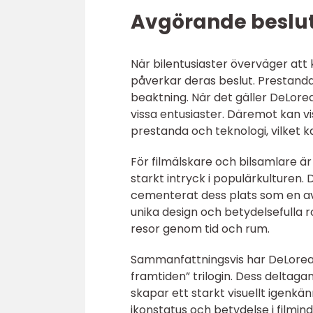
Avgörande besluts
När bilentusiaster överväger att
påverkar deras beslut. Prestanda,
beaktning. När det gäller DeLore
vissa entusiaster. Däremot kan v
prestanda och teknologi, vilket k
För filmälskare och bilsamlare ä
starkt intryck i populärkulturen. 
cementerat dess plats som en av
unika design och betydelsefulla ro
resor genom tid och rum.
Sammanfattningsvis har DeLorean haf
framtiden” trilogin. Dess deltagan
skapar ett starkt visuellt igenkä
ikonstatus och betydelse i filmin