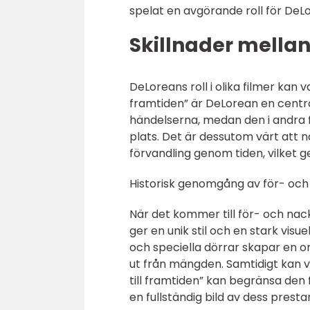
spelat en avgörande roll för DeL
Skillnader mellan
DeLoreans roll i olika filmer kan 
framtiden” är DeLorean en centr
händelserna, medan den i andra 
plats. Det är dessutom värt att 
förvandling genom tiden, vilket ger
Historisk genomgång av för- och
När det kommer till för- och nac
ger en unik stil och en stark visuel
och speciella dörrar skapar en o
ut från mängden. Samtidigt kan vi
till framtiden” kan begränsa den
en fullständig bild av dess pres