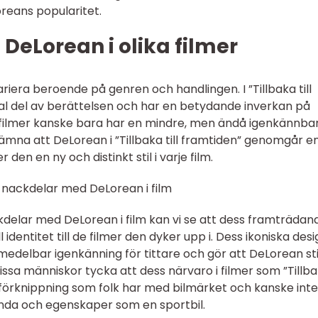
oreans popularitet.
 DeLorean i olika filmer
variera beroende på genren och handlingen. I ”Tillbaka till
al del av berättelsen och har en betydande inverkan på
filmer kanske bara har en mindre, men ändå igenkännbar
nämna att DeLorean i ”Tillbaka till framtiden” genomgår e
 den en ny och distinkt stil i varje film.
 nackdelar med DeLorean i film
kdelar med DeLorean i film kan vi se att dess framträdan
l identitet till de filmer den dyker upp i. Dess ikoniska des
medelbar igenkänning för tittare och gör att DeLorean st
ssa människor tycka att dess närvaro i filmer som ”Tillb
 förknippning som folk har med bilmärket och kanske inte
tanda och egenskaper som en sportbil.