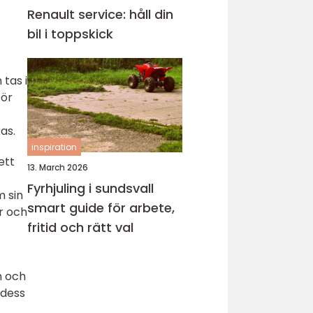
Renault service: håll din
bil i toppskick
 tas i
för
as.
inspiration
ett
13. March 2026
Fyrhjuling i sundsvall
m sin
smart guide för arbete,
yr och
fritid och rätt val
n och
 dess