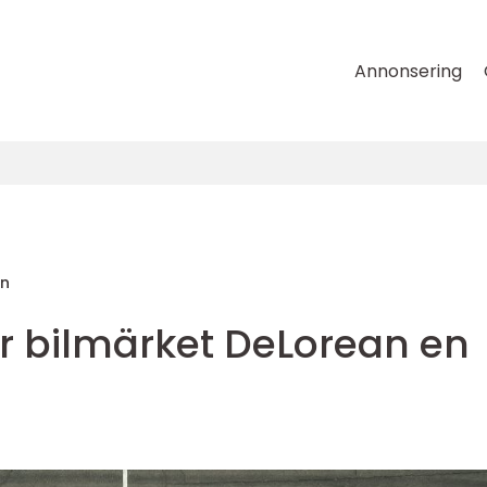
Annonsering
on
har bilmärket DeLorean en