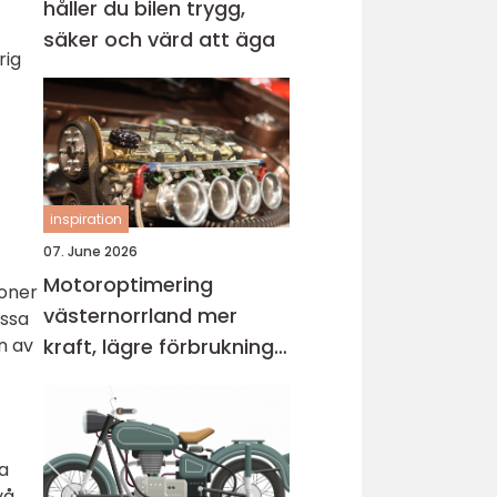
håller du bilen trygg,
säker och värd att äga
rig
inspiration
07. June 2026
Motoroptimering
ioner
västernorrland mer
essa
kraft, lägre förbrukning
n av
och bättre körkänsla
a
vå