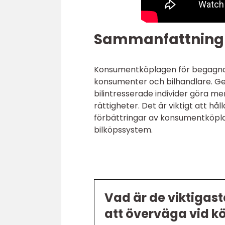
Sammanfattning
Konsumentköplagen för begagnade
konsumenter och bilhandlare. Gen
bilintresserade individer göra me
rättigheter. Det är viktigt att h
förbättringar av konsumentköplag
bilköpssystem.
Vad är de viktigast
att överväga vid k