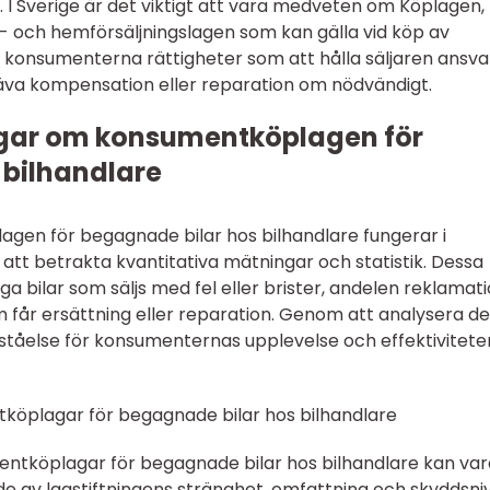
. I Sverige är det viktigt att vara medveten om Köplagen,
och hemförsäljningslagen som kan gälla vid köp av
 konsumenterna rättigheter som att hålla säljaren ansva
kräva kompensation eller reparation om nödvändigt.
ngar om konsumentköplagen för
 bilhandlare
agen för begagnade bilar hos bilhandlare fungerar i
 att betrakta kvantitativa mätningar och statistik. Dessa
ga bilar som säljs med fel eller brister, andelen reklamat
år ersättning eller reparation. Genom att analysera d
rståelse för konsumenternas upplevelse och effektivitete
tköplagar för begagnade bilar hos bilhandlare
entköplagar för begagnade bilar hos bilhandlare kan var
 av lagstiftningens stränghet, omfattning och skyddsni