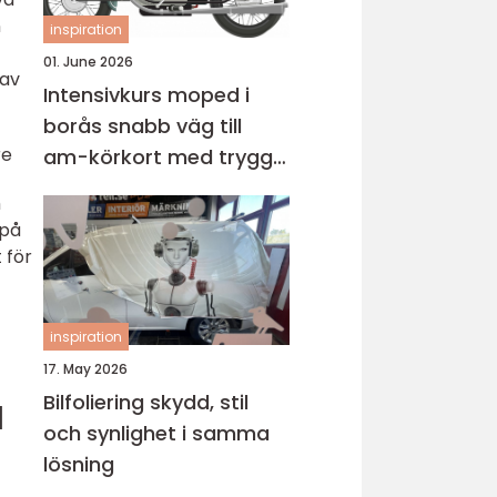
n
inspiration
01. June 2026
 av
Intensivkurs moped i
borås snabb väg till
re
am-körkort med trygg
grund
h
 på
 för
inspiration
17. May 2026
Bilfoliering skydd, stil
d
och synlighet i samma
lösning