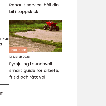
Renault service: håll din
bil i toppskick
r kan
na
inspiration
13. March 2026
Fyrhjuling i sundsvall
smart guide för arbete,
fritid och rätt val
r