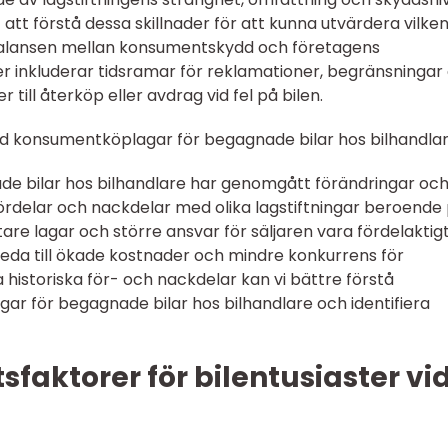
 att förstå dessa skillnader för att kunna utvärdera vilke
 balansen mellan konsumentskydd och företagens
er inkluderar tidsramar för reklamationer, begränsningar
 till återköp eller avdrag vid fel på bilen.
ed konsumentköplagar för begagnade bilar hos bilhandla
e bilar hos bilhandlare har genomgått förändringar oc
 fördelar och nackdelar med olika lagstiftningar beroende
tare lagar och större ansvar för säljaren vara fördelaktigt
da till ökade kostnader och mindre konkurrens för
historiska för- och nackdelar kan vi bättre förstå
r för begagnade bilar hos bilhandlare och identifiera
faktorer för bilentusiaster vi