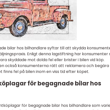
 bilar hos bilhandlare syftar till att skydda konsument
säljningspraxis. Enligt denna lagstiftning har konsumenter 
 vara skyddade mot dolda fel eller brister i bilen vid köp.
n också konsumenterna rätt att reklamera och begära
 finns fel på bilen inom en viss tid efter köpet.
öplagar för begagnade bilar hos
ntköplagar för begagnade bilar hos bilhandlare som vari