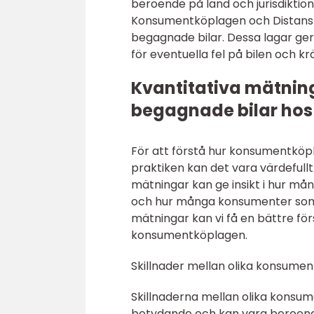
beroende på land och jurisdiktion
Konsumentköplagen och Distans- 
begagnade bilar. Dessa lagar ger
för eventuella fel på bilen och 
Kvantitativa mätni
begagnade bilar hos
För att förstå hur konsumentköpl
praktiken kan det vara värdefullt
mätningar kan ge insikt i hur mån
och hur många konsumenter som f
mätningar kan vi få en bättre fö
konsumentköplagen.
Skillnader mellan olika konsumen
Skillnaderna mellan olika konsum
betydande och kan vara beroende