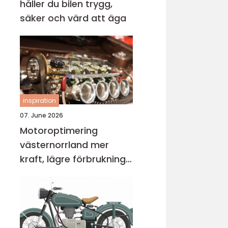
håller du bilen trygg,
säker och värd att äga
inspiration
07. June 2026
Motoroptimering
västernorrland mer
kraft, lägre förbrukning
och bättre körkänsla