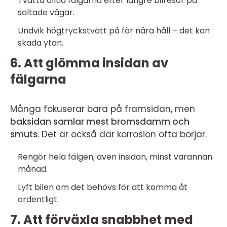
Tvätta alltid fälgarna efter längre bilresor på
saltade vägar.
Undvik högtryckstvätt på för nära håll – det kan
skada ytan.
6. Att glömma insidan av
fälgarna
Många fokuserar bara på framsidan, men
baksidan samlar mest bromsdamm och
smuts
. Det är också där korrosion ofta börjar.
Rengör hela fälgen, även insidan, minst varannan
månad.
Lyft bilen om det behövs för att komma åt
ordentligt.
7. Att förväxla snabbhet med