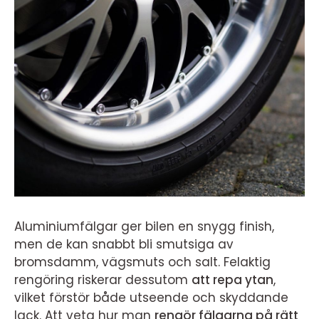
Aluminiumfälgar ger bilen en snygg finish,
men de kan snabbt bli smutsiga av
bromsdamm, vägsmuts och salt. Felaktig
rengöring riskerar dessutom
att repa ytan
,
vilket förstör både utseende och skyddande
lack. Att veta hur man
rengör fälgarna på rätt