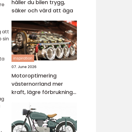
håller du bilen trygg,
re
säker och värd att äga
 att
 sin
ta
inspiration
07. June 2026
Motoroptimering
västernorrland mer
kraft, lägre förbrukning
ag
och bättre körkänsla
a