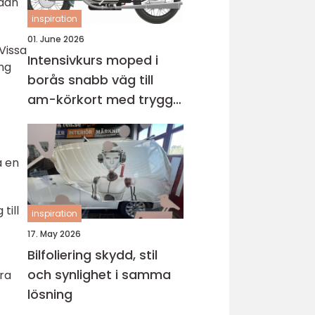
edan
inspiration
01. June 2026
Vissa
Intensivkurs moped i
ng
borås snabb väg till
am-körkort med trygg
grund
a en
till
inspiration
17. May 2026
Bilfoliering skydd, stil
och synlighet i samma
ara
lösning