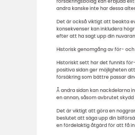
försäkringsbolag kan erbjuda ex
andra kanske inte har dessa altern
Det är också viktigt att beakta e
konsekvenser kan inkludera högre
efter att ha sagt upp din nuvara
Historisk genomgång av för- och 
Historiskt sett har det funnits f
positiva sidan ger möjligheten att
försäkring som bättre passar di
Å andra sidan kan nackdelarna in
en annan, såsom avbrutet skydd e
Det är viktigt att göra en noggr
beslutet att säga upp din bilförs
en fördelaktig åtgärd för att få i