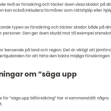
nde nivå av försäkring och täcker även vissa skador på di
Den kan också inkludera förmåner som rättshjälp eller hjäl
tande typen av försäkring och täcker skador både på din
er personer. Den ger även skydd mot till exempel stensko
r beroende på land och region. Det är viktigt att jämför
erbjudanden för att hitta den bästa möjliga försäkringen 
tningar om ”säga upp
se för ”säga upp bilförsäkring” har vi sammanställt några
t.