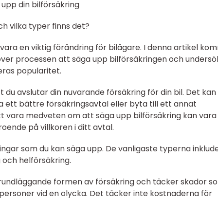
upp din bilförsäkring
h vilka typer finns det?
vara en viktig förändring för bilägare. I denna artikel ko
t över processen att säga upp bilförsäkringen och unders
eras popularitet.
t du avslutar din nuvarande försäkring för din bil. Det kan
a ett bättre försäkringsavtal eller byta till ett annat
 att vara medveten om att säga upp bilförsäkring kan vara
oende på villkoren i ditt avtal.
kringar som du kan säga upp. De vanligaste typerna inklud
 och helförsäkring.
rundläggande formen av försäkring och täcker skador s
ersoner vid en olycka. Det täcker inte kostnaderna för