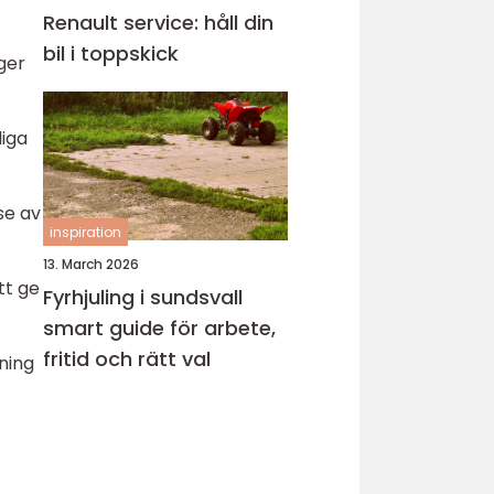
Renault service: håll din
bil i toppskick
 ger
liga
se av
inspiration
13. March 2026
tt ge
Fyrhjuling i sundsvall
smart guide för arbete,
fritid och rätt val
ning