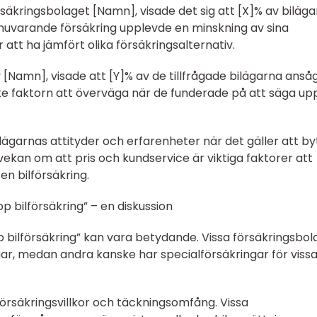
säkringsbolaget [Namn], visade det sig att [X]% av biläga
nuvarande försäkring upplevde en minskning av sina
tt ha jämfört olika försäkringsalternativ.
[Namn], visade att [Y]% av de tillfrågade bilägarna ansåg
te faktorn att överväga när de funderade på att säga upp
ilägarnas attityder och erfarenheter när det gäller att by
tvekan om att pris och kundservice är viktiga faktorer att
en bilförsäkring.
p bilförsäkring” – en diskussion
p bilförsäkring” kan vara betydande. Vissa försäkringsbol
gar, medan andra kanske har specialförsäkringar för viss
 försäkringsvillkor och täckningsomfång. Vissa