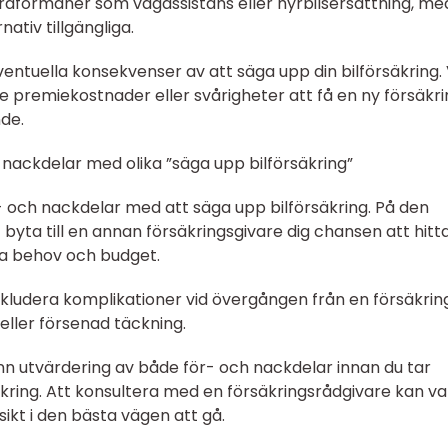
traförmåner som vägassistans eller hyrbilsersättning, m
ativ tillgängliga.
ventuella konsekvenser av att säga upp din bilförsäkring. 
 premiekostnader eller svårigheter att få en ny försäkri
nde.
nackdelar med olika ”säga upp bilförsäkring”
ör- och nackdelar med att säga upp bilförsäkring. På den
 byta till en annan försäkringsgivare dig chansen att hitt
na behov och budget.
kludera komplikationer vid övergången från en försäkring 
ller försenad täckning.
ann utvärdering av både för- och nackdelar innan du tar
äkring. Att konsultera med en försäkringsrådgivare kan v
nsikt i den bästa vägen att gå.