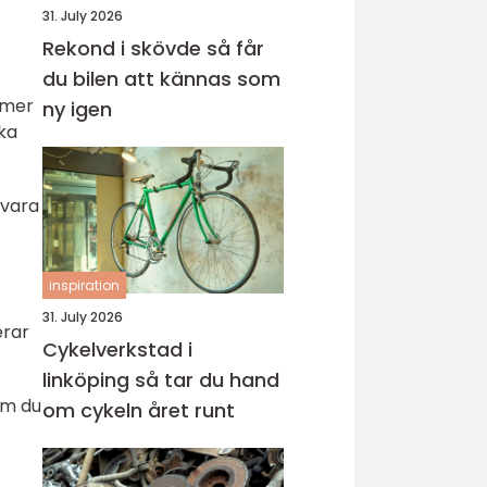
31. July 2026
Rekond i skövde så får
du bilen att kännas som
mmer
ny igen
öka
 vara
inspiration
31. July 2026
erar
Cykelverkstad i
linköping så tar du hand
om du
om cykeln året runt