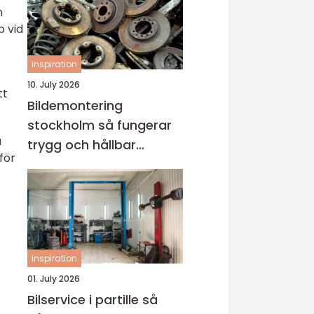
n
p vid
inspiration
10. July 2026
tt
Bildemontering
stockholm så fungerar
a
trygg och hållbar
för
bilskrotning
inspiration
01. July 2026
Bilservice i partille så