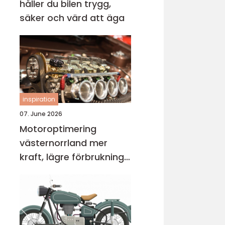
håller du bilen trygg,
säker och värd att äga
inspiration
07. June 2026
Motoroptimering
västernorrland mer
kraft, lägre förbrukning
och bättre körkänsla