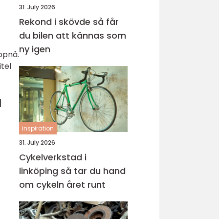
31. July 2026
Rekond i skövde så får
du bilen att kännas som
ny igen
ppnå.
tel
a
inspiration
31. July 2026
Cykelverkstad i
linköping så tar du hand
om cykeln året runt