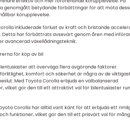
 en mindre effektiv och mer förorenande körupplevelse. På
la genomgått betydande förbättringar för att möta dess
ållbar körupplevelse.
rolla inkluderade förlust av kraft och bristande acceler
kar. Detta har förbättrats avsevärt genom åren med inför
er avancerad växellådningsteknik.
erna för köp av bil
r bilentusiaster att överväga flera avgörande faktorer.
llförlitlighet, komfort och säkerhet är några av de viktigas
eslut. Med Toyota Corolla erbjuds en välbalanserad
ilket gör den till ett attraktivt val för bilentusiaster ru
oyota Corolla har alltid varit känt för att erbjuda ett rimli
t och funktioner, vilket gör den till ett prisvärt val för mån