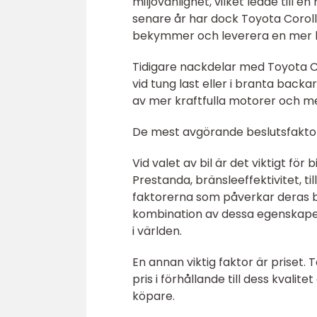
miljövänlighet, vilket ledde till
senare år har dock Toyota Corol
bekymmer och leverera en mer h
Tidigare nackdelar med Toyota Co
vid tung last eller i branta bac
av mer kraftfulla motorer och m
De mest avgörande beslutsfaktor
Vid valet av bil är det viktigt fö
Prestanda, bränsleeffektivitet, ti
faktorerna som påverkar deras b
kombination av dessa egenskaper, v
i världen.
En annan viktig faktor är priset. T
pris i förhållande till dess kvalite
köpare.