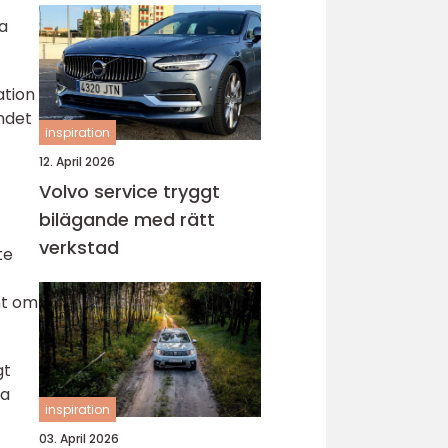
a
ation
andet
inspiration
12. April 2026
Volvo service tryggt
bilägande med rätt
verkstad
te
nt om
gt
ga
inspiration
03. April 2026