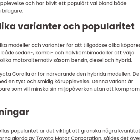
upplevelse och har blivit ett populärt val bland både
 bilägare.
lika varianter och popularitet
ika modeller och varianter för att tillgodose olika köpare
s både sedan-, kombi- och halvkombimodeller att välja
olika motoralternativ såsom bensin, diesel och hybrid.
yota Corolla är för närvarande den hybrida modellen. De
ed en tyst och smidig körupplevelse. Denna variant är
are som vill minska sin miljöpåverkan utan att komprom
ningar
llas popularitet är det viktigt att granska några kvantita
rorna gjorda av Toyota Motor Corporation, såldes det över