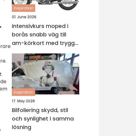
inspiration
01. June 2026
Intensivkurs moped i
r
borås snabb väg till
am-körkort med trygg
arare
grund
re.
t
ade
tem
inspiration
17. May 2026
Bilfoliering skydd, stil
och synlighet i samma
lösning
h