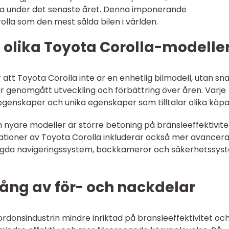
ara under det senaste året. Denna imponerande
olla som den mest sålda bilen i världen.
 olika Toyota Corolla-modelle
 att Toyota Corolla inte är en enhetlig bilmodell, utan sn
ar genomgått utveckling och förbättring över åren. Varje
genskaper och unika egenskaper som tilltalar olika köpa
ch nyare modeller är större betoning på bränsleeffektivite
ationer av Toyota Corolla inkluderar också mer avancer
yggda navigeringssystem, backkameror och säkerhetssys
ång av för- och nackdelar
 fordonsindustrin mindre inriktad på bränsleeffektivitet oc