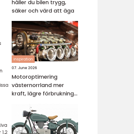
håller du bilen trygg,
säker och värd att äga
s
inspiration
07. June 2026
n
Motoroptimering
västernorrland mer
issa
kraft, lägre förbrukning
och bättre körkänsla
tiva
 1,2