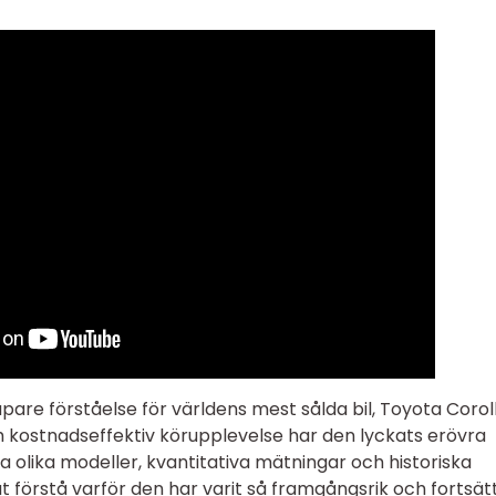
jupare förståelse för världens mest sålda bil, Toyota Coroll
h kostnadseffektiv körupplevelse har den lyckats erövra
na olika modeller, kvantitativa mätningar och historiska
förstå varför den har varit så framgångsrik och fortsät