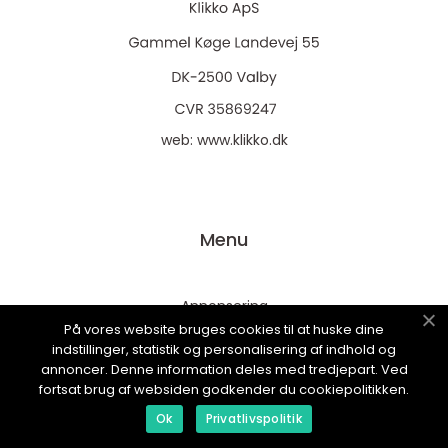
web:
www.klikko.dk
Menu
Annonsering
På vores website bruges cookies til at huske dine
Om oss
indstillinger, statistik og personalisering af indhold og
Cookies
annoncer. Denne information deles med tredjepart. Ved
fortsat brug af websiden godkender du cookiepolitikken.
Kontakta oss
Ok
Privatlivspolitik
Sitemap