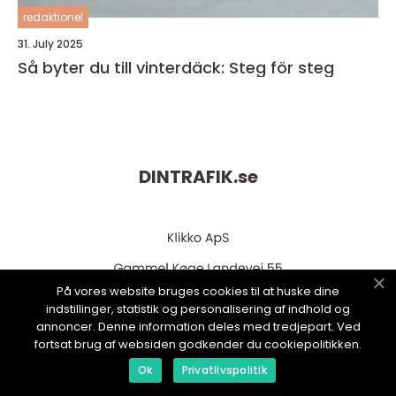
redaktionel
31. July 2025
Så byter du till vinterdäck: Steg för steg
DINTRAFIK.
se
På vores website bruges cookies til at huske dine
indstillinger, statistik og personalisering af indhold og
annoncer. Denne information deles med tredjepart. Ved
fortsat brug af websiden godkender du cookiepolitikken.
web:
www.klikko.dk
Ok
Privatlivspolitik